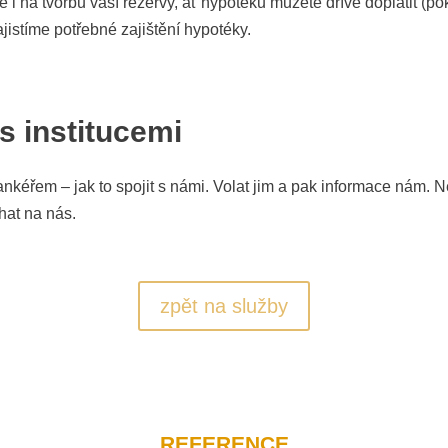
 na tvorbu vaší rezervy, ať hypotéku můžete dříve doplatit (po
istíme potřebné zajištění hypotéky.
 institucemi
bankéřem – jak to spojit s námi. Volat jim a pak informace nám
hat na nás.
zpět na služby
REFERENCE