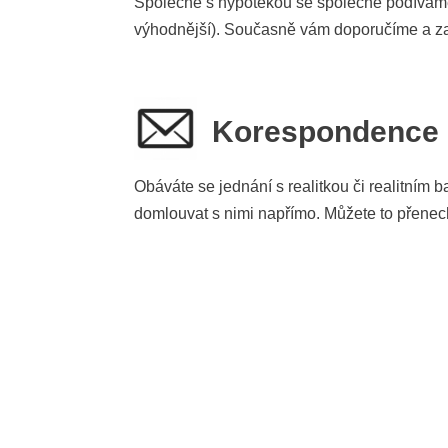
Společně s hypotékou se společně podíváme i
výhodnější). Současně vám doporučíme a zaj
Korespondence s
Obáváte se jednání s realitkou či realitním 
domlouvat s nimi napřímo. Můžete to přenec