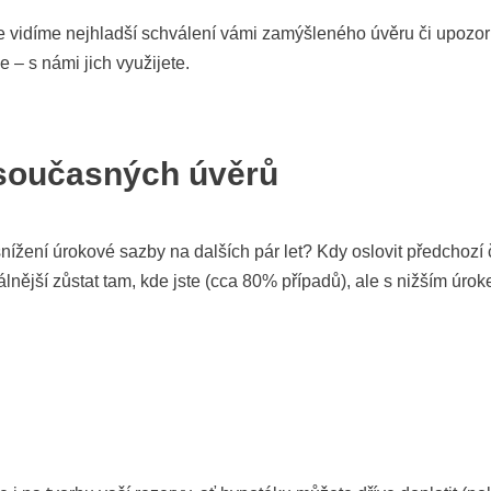
e vidíme nejhladší schválení vámi zamýšleného úvěru či upozo
 – s námi jich využijete.
 současných úvěrů
nížení úrokové sazby na dalších pár let? Kdy oslovit předchozí
lnější zůstat tam, kde jste (cca 80% případů), ale s nižším úrok