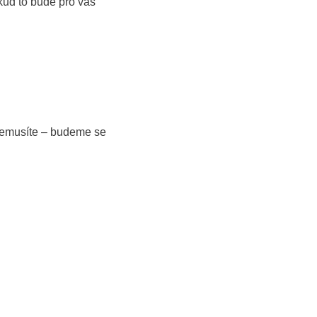
kud to bude pro vás
. Nemusíte – budeme se