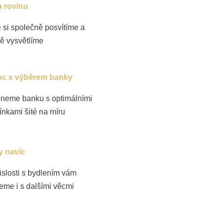
a rovinu
 si společně posvítíme a
ně vysvětlíme
c s výběrem banky
neme banku s optimálními
nkami šité na míru
y navíc
islosti s bydlením vám
me i s dalšími věcmi