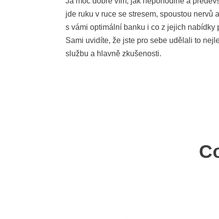
Já moc dobře vím, jak nepohodlné a předevš
jde ruku v ruce se stresem, spoustou nervů 
s vámi optimální banku i co z jejich nabídky
Sami uvidíte, že jste pro sebe udělali to nej
službu a hlavně zkušenosti.
Co