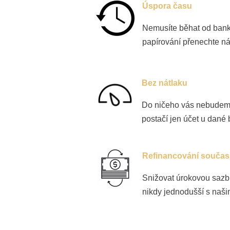
Úspora času
Nemusíte běhat od bank
papírování přenechte n
Bez nátlaku
Do ničeho vás nebudeme 
postačí jen účet u dané
Refinancování součas
Snižovat úrokovou sazb
nikdy jednodušší s našim