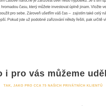
ím časově náročné je zařizovat úvěr nebo hypotéku. Je s tím s
a hromadou času, který můžete investovat úplně jinam. Vložte v
 použít pro sebe. Zároveň ušetřím váš čas – zajistím také celý 
lepší. Pokud jste už podobné zařizování někdy řešili, pak určitě 
 i pro vás můžeme udě
TAK, JAKO PRO CCA 75 NAŠICH PRIVÁTNÍCH KLIENTŮ