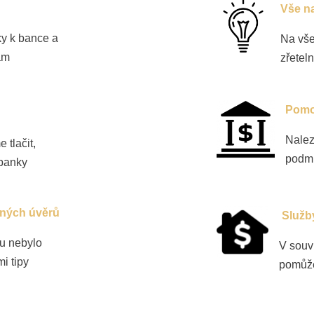
Vše n
y k bance a
Na vše
ám
zřetel
Pomo
Nalez
tlačit,
podmí
 banky
ných úvěrů
Služb
u nebylo
V souv
i tipy
pomůže