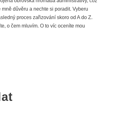
pojena obrovská hromada administrativy, což
e mně důvěru a nechte si poradit. Vyberu
následný proces zařizování skoro od A do Z.
víte, o čem mluvím. O to víc oceníte mou
lat