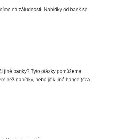
rníme na záludnosti. Nabídky od bank se
 či jiné banky? Tyto otázky pomůžeme
em než nabídky, nebo jít k jiné bance (cca