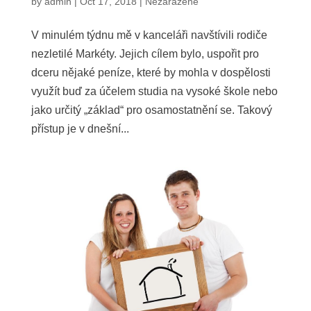
by
admin
|
Oct 17, 2018
|
Nezařazené
V minulém týdnu mě v kanceláři navštívili rodiče
nezletilé Markéty. Jejich cílem bylo, uspořit pro
dceru nějaké peníze, které by mohla v dospělosti
využít buď za účelem studia na vysoké škole nebo
jako určitý „základ“ pro osamostatnění se. Takový
přístup je v dnešní...